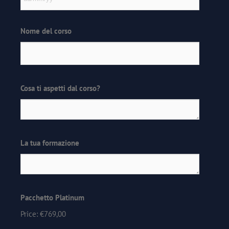
Nome del corso
Cosa ti aspetti dal corso?
La tua formazione
Pacchetto Platinum
Price:
€769,00