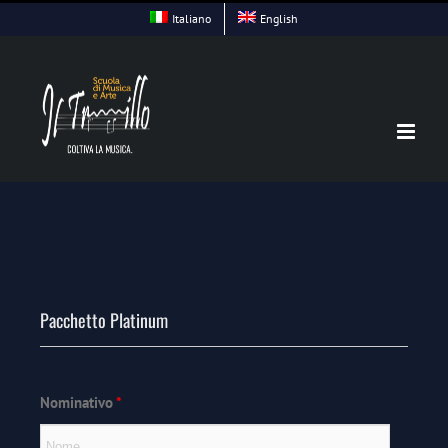
Skip
Italiano
English
to
content
Pacchetto Platinum
Nominativo
*