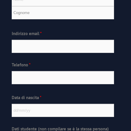
Indirizzo email
*
Telefono
*
Data di nascita
*
Dati studente (non compilare se è la stessa persona)