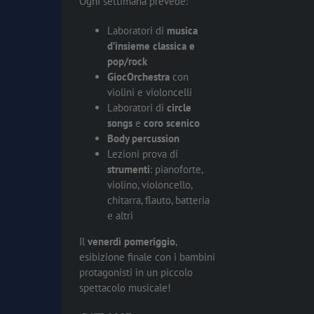
Ogni settimana prevede:
Laboratori di
musica
d’insieme classica e
pop/rock
GiocOrchestra
con
violini e violoncelli
Laboratori di
circle
songs
e
coro scenico
Body percussion
Lezioni prova di
strumenti
: pianoforte,
violino, violoncello,
chitarra, flauto, batteria
e altri
Il
venerdì pomeriggio
,
esibizione finale con i bambini
protagonisti in un piccolo
spettacolo musicale!