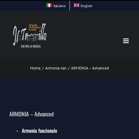
Skip
Italiano
English
to
content
Home
/
Armonia van
/
ARMONIA – Advanced
ARMONIA – Advanced
Armonia funzionale