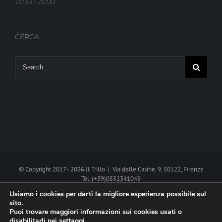
10:30 - 20:00
CERCA
Search
for:
© Copyright 2017 -
2026 Il Trillo | Via delle Casine, 9, 50122, Firenze
Tel. (+39)0552341049
P.I. 02270290485
Cookie policy
Usiamo i cookies per darti la migliore esperienza possibile sul
sito.
Web project by
Polimedia - Siti che funzionano
Puoi trovare maggiori informazioni sui cookies usati o
disabilitarli nei
settaggi
.