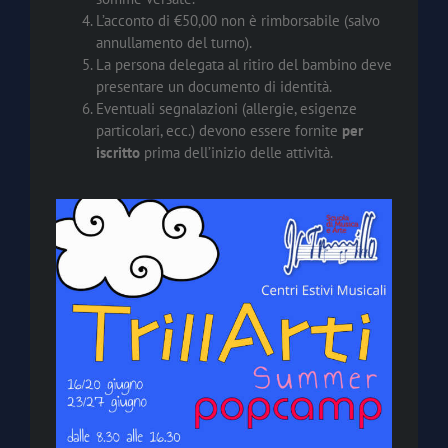
L’acconto di €50,00 non è rimborsabile (salvo
annullamento del turno).
La persona delegata al ritiro del bambino deve
presentare un documento di identità.
Eventuali segnalazioni (allergie, esigenze
particolari, ecc.) devono essere fornite
per
iscritto
prima dell’inizio delle attività.