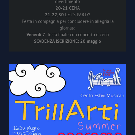
divertimento
20-21
CENA
21-22,30
LET’S PARTY!
Festa in compagnia per concludere in allegria la
giornata
Venerdì 7:
festa finale con concerto e cena
SCADENZA ISCRIZIONE: 20 maggio