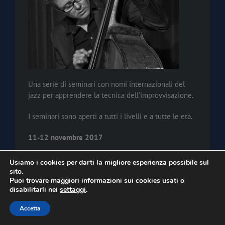
Una serie di seminari con nomi internazionali del
jazz per apprendere la tecnica dell’improvvisazione.
I seminari sono aperti a tutti i livelli e a tutte le età.
11-12 novembre 2017
Rhythms and swing in jazz and latin
Usiamo i cookies per darti la migliore esperienza possibile sul
sito.
Jesper Bodilsen -basso
Puoi trovare maggiori informazioni sui cookies usati o
disabilitarli nei
settaggi
.
Emanuele Parrini – violino
Accetta