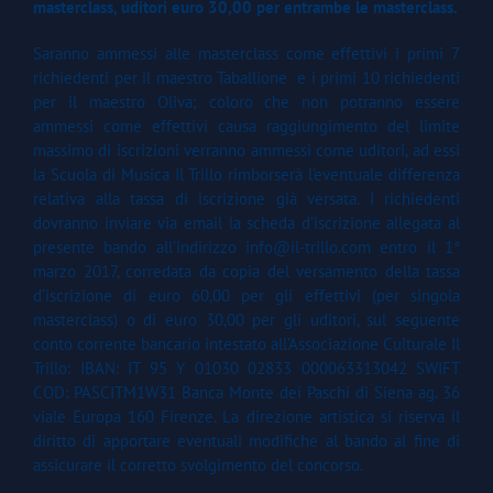
masterclass, uditori euro 30,00 per entrambe le masterclass.
Saranno ammessi alle masterclass come effettivi i primi 7
richiedenti per il maestro Taballione e i primi 10 richiedenti
per il maestro Oliva; coloro che non potranno essere
ammessi come effettivi causa raggiungimento del limite
massimo di iscrizioni verranno ammessi come uditori, ad essi
la Scuola di Musica Il Trillo rimborserà l’eventuale differenza
relativa alla tassa di iscrizione già versata. I richiedenti
dovranno inviare via email la scheda d’iscrizione allegata al
presente bando all’indirizzo info@il-trillo.com entro il 1°
marzo 2017, corredata da copia del versamento della tassa
d’iscrizione di euro 60,00 per gli effettivi (per singola
masterclass) o di euro 30,00 per gli uditori, sul seguente
conto corrente bancario intestato all’Associazione Culturale Il
Trillo: IBAN: IT 95 Y 01030 02833 000063313042 SWIFT
COD: PASCITM1W31 Banca Monte dei Paschi di Siena ag. 36
viale Europa 160 Firenze. La direzione artistica si riserva il
diritto di apportare eventuali modifiche al bando al fine di
assicurare il corretto svolgimento del concorso.