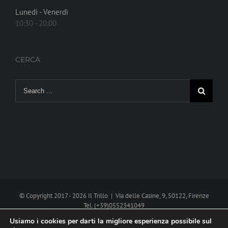
Lunedì - Venerdì
10:30 - 20:00
CERCA
Search
for:
© Copyright 2017 -
2026 Il Trillo | Via delle Casine, 9, 50122, Firenze
Tel. (+39)0552341049
P.I. 02270290485
Cookie policy
Usiamo i cookies per darti la migliore esperienza possibile sul