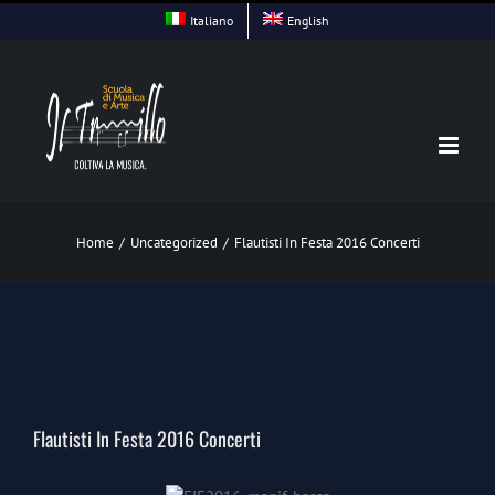
Skip
Italiano
English
to
content
Home
/
Uncategorized
/
Flautisti In Festa 2016 Concerti
View
Larger
Flautisti In Festa 2016 Concerti
Image