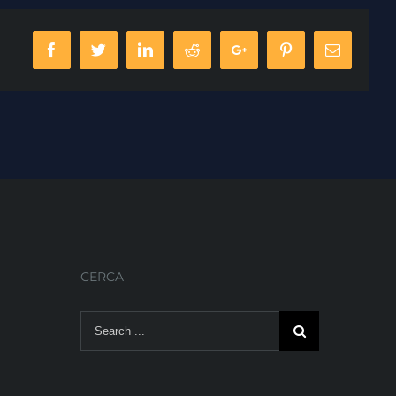
Facebook
Twitter
Linkedin
Reddit
Google+
Pinterest
Email
CERCA
Search
for: