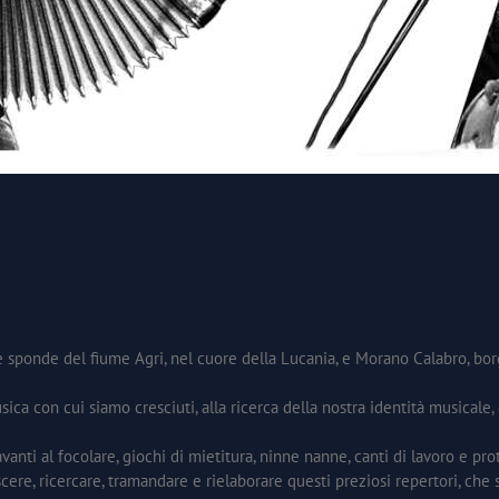
sponde del fiume Agri, nel cuore della Lucania, e Morano Calabro, borgo
sica con cui siamo cresciuti, alla ricerca della nostra identità musicale
anti al focolare, giochi di mietitura, ninne nanne, canti di lavoro e pro
scere, ricercare, tramandare e rielaborare questi preziosi repertori, ch