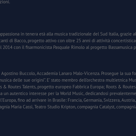
zioni.
ppassiona in tenera età alla musica tradizionale del Sud Italia, grazie 
canti di Bacco, progetto attivo con oltre 25 anni di attività concertistica
al 2014 con il fisarmonicista Pasquale Rimolo al progetto Bassamusica p
stro Agostino Buccolo, Accademia Lanaro Malo-Vicenza. Prosegue la sua 
 musica delle sue origini”. E’ stato membro dell’orchestra multietnica Mu
: Roots & Routes Talents, progetto europeo Fabbrica Europa; Roots & Rou
pa un autentico interesse per la World Music, dedicandosi prevalentement
e l’Europa, fino ad arrivare in Brasile: Francia, Germania, Svizzera, Austria
pagnia Maria Cassi, Teatro Studio Kripton, compagnia Catalyst, compagni