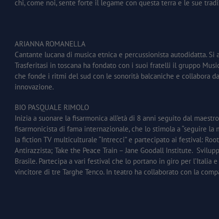
chi, come noi, sente forte il legame con questa terra e le sue tradi
ARIANNA ROMANELLA
Cantante lucana di musica etnica e percussionista autodidatta. Si a
Trasferitasi in toscana ha fondato con i suoi fratelli il gruppo Musi
che fonde i ritmi del sud con le sonorità balcaniche e collabora d
innovazione.
BIO PASQUALE RIMOLO
Inizia a suonare la fisarmonica all’età di 8 anni seguito dal mae
fisarmonicista di fama internazionale, che lo stimola a “seguire la
la fiction TV multiculturale “Intrecci” e partecipato ai festival
Antirazzista; Take the Peace Train – Jane Goodall Institute. Svilup
Brasile. Partecipa a vari festival che lo portano in giro per l’Italia 
vincitore di tre Targhe Tenco. In teatro ha collaborato con la com