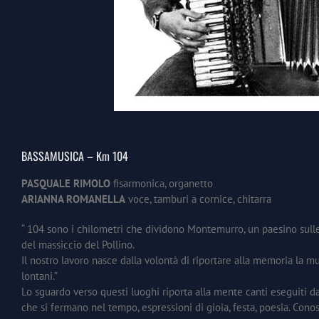
BASSAMUSICA – Km 104
PASQUALE RIMOLO
fisarmonica, organetto
ARIANNA ROMANELLA
voce, tamburi a cornice, chitarra
“ 104 sono i chilometri che dividono Montemurro, un paesino sulle 
del massiccio del Pollino.
Il nostro lavoro nasce dalla volontà di riportare alla memoria la mu
lontani.”
Lo sguardo verso questi luoghi riporta alla mente canti eseguiti dav
che si fermano nel tempo, espressioni di gioia, festa, poesia. Cono