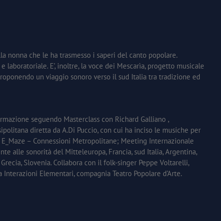
alla nonna che le ha trasmesso i saperi del canto popolare.
 e laboratoriale. E’, inoltre, la voce dei Mescarìa, progetto musicale
roponendo un viaggio sonoro verso il sud Italia tra tradizione ed
formazione seguendo Masterclass con Richard Galliano ,
sipolitana diretta da A.Di Puccio, con cui ha inciso le musiche per
tes E_Maze – Connessioni Metropolitane; Meeting Internazionale
e alle sonorità del Mitteleuropa, Francia, sud Italia, Argentina,
, Grecia, Slovenia. Collabora con il folk-singer Peppe Voltarelli,
a Interazioni Elementari, compagnia Teatro Popolare d’Arte.