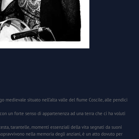
 medievale situato nell’alta valle del fiume Coscile, alle pendici
, con un forte senso di appartenenza ad una terra che ci ha voluti
testa, tarantelle, momenti essenziali della vita segnati da suoni
e sopravvivono nella memoria degli anziani, è un atto dovuto per