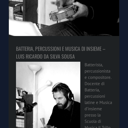
BATTERIA, PERCUSSIONI E MUSICA DI INSIEME –
LUIS RICARDO DA SILVA SOUSA
Batterista,
percussionista
e compositore.
Docente di
Batteria,
percussioni
latine e Musica
d’insieme
presso la
Scuola di
Musica Il Trillo.