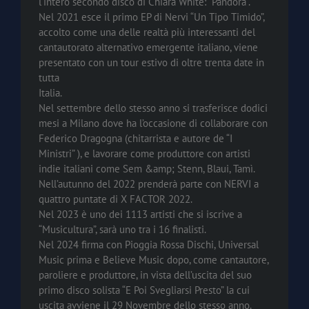
l’intero secondo disco di Chiara White: “Pandora”.
Nel 2021 esce il primo EP di Nervi “Un Tipo Timido”,
accolto come una delle realtà più interessanti del
cantautorato alternativo emergente italiano, viene
presentato con un tour estivo di oltre trenta date in
tutta
Italia.
Nel settembre dello stesso anno si trasferisce dodici
mesi a Milano dove ha l’occasione di collaborare con
Federico Dragogna (chitarrista e autore de “I
Ministri” ), e lavorare come produttore con artisti
indie italiani come Sem &amp; Stenn, Blaui, Tamì.
Nell’autunno del 2022 prenderà parte con NERVI a
quattro puntate di X FACTOR 2022.
Nel 2023 è uno dei 1113 artisti che si iscrive a
“Musicultura”, sarà uno tra i 16 finalisti.
Nel 2024 firma con Pioggia Rossa Dischi, Universal
Music prima e Believe Music dopo, come cantautore,
paroliere e produttore, in vista dell’uscita del suo
primo disco solista “E Poi Svegliarsi Presto” la cui
uscita avviene il 29 Novembre dello stesso anno.