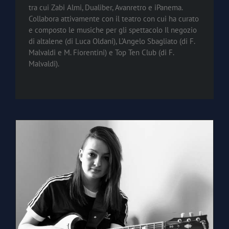
tra cui Zabi Almi, Dualiber, Avanretro e iPanema.
Collabora attivamente con il teatro con cui ha curato
e composto le musiche per gli spettacolo Il negozio
di altalene (di Luca Oldani), L’Angelo Sbagliato (di F.
Malvaldi e M. Fiorentini) e Top Ten Club (di F.
Malvaldi).