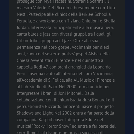
prosegue con Mya Fracassini, Stefania Scarinzi, il
maestro Valerio Del Piccolo e brevemente con Titta
Nesti. Partecipa alle clinics della Berklee School a
Perugia, e a workshop con Tiziana Ghiglioni e Sheila
Jordan. Interessata principalmente alla musica nera,
canta blues e jazz con diversi gruppi, tra i quali gli
Urban Tribe, gruppo acid jazz. Oltre alla sua
permanenza nel coro gospel Vocimania per dieci
anni, canta nel sestetto praise/gospel Aisha, della
Chiesa Avventista di Firenze e nel quintetto a
cappella Redi 47, con brani arrangiati da Leonardo
Pieri. Insegna canto all’interno del coro Vocimania,
all’Accademia di S. Felice, alla All Music di Firenze e
al Lab Studio di Prato. Nel 2000 forma un trio per
interpretare i brani di Joni Mitchell. Dalla
collaborazione con il chitarrista Andrea Bonardi e il
percussionista Riccardo Innocenti nasce il progetto
Shadows and Light. Nel 2002 entra a far parte della
compagnia Kasparhauser. Interpreta Eddie nel
musical “Rocky Horror Show” ed entra a far parte del
coro. Il musical riscuote un grosso successo di