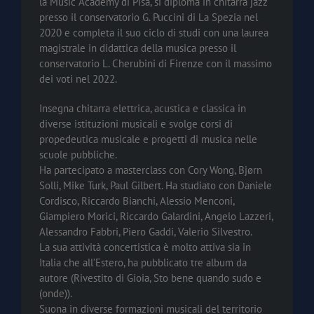
la Music Academy di Pisa, si diploma in chitarra jazz
presso il conservatorio G. Puccini di La Spezia nel
2020 e completa il suo ciclo di studi con una laurea
magistrale in didattica della musica presso il
conservatorio L. Cherubini di Firenze con il massimo
dei voti nel 2022.
Insegna chitarra elettrica, acustica e classica in
diverse istituzioni musicali e svolge corsi di
propedeutica musicale e progetti di musica nelle
scuole pubbliche.
Ha partecipato a masterclass con Cory Wong, Bjørn
Solli, Mike Turk, Paul Gilbert. Ha studiato con Daniele
Cordisco, Riccardo Bianchi, Alessio Menconi,
Giampiero Morici, Riccardo Galardini, Angelo Lazzeri,
Alessandro Fabbri, Piero Gaddi, Valerio Silvestro.
La sua attività concertistica è molto attiva sia in
Italia che all’Estero, ha pubblicato tre album da
autore (Rivestito di Gioia, Sto bene quando sudo e
(onde)).
Suona in diverse formazioni musicali del territorio