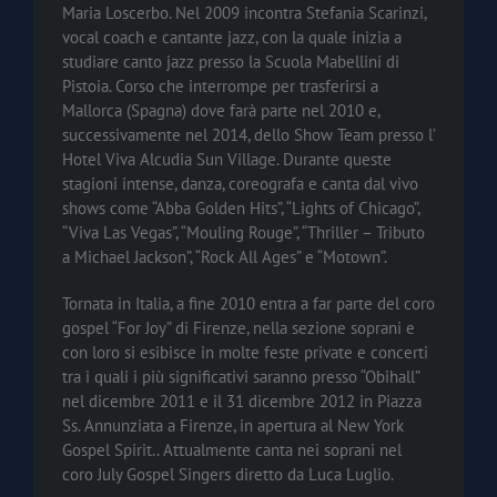
Maria Loscerbo. Nel 2009 incontra Stefania Scarinzi,
vocal coach e cantante jazz, con la quale inizia a
studiare canto jazz presso la Scuola Mabellini di
Pistoia. Corso che interrompe per trasferirsi a
Mallorca (Spagna) dove farà parte nel 2010 e,
successivamente nel 2014, dello Show Team presso l’
Hotel Viva Alcudia Sun Village. Durante queste
stagioni intense, danza, coreografa e canta dal vivo
shows come “Abba Golden Hits”, “Lights of Chicago”,
“Viva Las Vegas”, “Mouling Rouge”, “Thriller – Tributo
a Michael Jackson”, “Rock All Ages” e “Motown”.
Tornata in Italia, a fine 2010 entra a far parte del coro
gospel “For Joy” di Firenze, nella sezione soprani e
con loro si esibisce in molte feste private e concerti
tra i quali i più significativi saranno presso “Obihall”
nel dicembre 2011 e il 31 dicembre 2012 in Piazza
Ss. Annunziata a Firenze, in apertura al New York
Gospel Spirit.. Attualmente canta nei soprani nel
coro July Gospel Singers diretto da Luca Luglio.