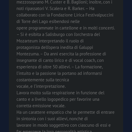
mezzosoprano M. Custer e B. Baglioni; inoltre, con i
noti ripassatori V. Scalera e R. Barker. – Ha
collaborato con la Fondazione Lirica Festivalpuccini
di Torre del Lago esibendosi nelle
opere programmate in cartellone e in molti concerti.
– Si è esibita a Salisburgo con l’orchestra del
Mozarteum interpretando il ruolo di
protagonista dell’opera inedita di Galuppi
Montezuma. – Da anni esercita la professione di
insegnante di canto lirico e di vocal coach, con
esperienza di oltre 50 allievi. – La formazione,
l’intuito e la passione la portano ad informarsi
costantemente sulla tecnica
vocale, e l’interpretazione.
Lavora molto sulla respirazione in funzione del
canto e a livello logopedico per favorire una
corretta emissione vocale.
Ha un carattere empatico che le permette di entrare
in sintonia con i suoi allievi, nonché di
lavorare in modo soggettivo con ciascuno di essi e
far emergere la loro personalità artistica