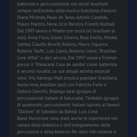
batterista e percussionista) con artisti brasiliani
sempre nell’ambito della musica brasiliana d’autore:
Diana Miranda, Paulo de Tarso, Ademir Candido,
Mauro Martins, Nene, Ecio Parreira, Fratelli Kolibali.
Dal 1995 lavora a Milano con musicisti brasiliani (e
non): Anna Flora, Gilson Silveira, Rosa Emilia, Mitoka
Samba, Claudio Borelli, Rubino, Marco Siqueira,
Roberto Taufic, Luis Cassis, Roberto Caimi, “Brasilian
Love Affair” e altri ancora. Dal 1997 suona a Firenze
presso il “Maracanà. Casa de samba” come batterista
e second vocalist. Le sue attuali attività musicali
sono: Trio Xamego-Mpb (musica popolare brasiliana,
bossa nova, brasilian jazz) con Fabrizio Forte e
Debora Sanchis; Balango beat (gruppo di
percussionisti italiani di batucada); Timbales (gruppo
di quattordici percussionisti italiani ispirato ai famosi
“Olodum” di Salvador da Bahia); Luis Lima
Band. Numerose sono state anche le esperienze nel
campo della didattica e dell’insegnamento delle
percussioni e della batteria. Per altre info relative a