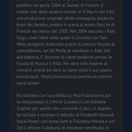
pubblico ad aprile 2004 al Sashall di Firenze. E’
inoltre une delle quattro coriste in “A Day in the Life”,
una produzione originale della compagnia, basata su
brani dei Beatles, andata in scena al teatro Puccini di
Firenze nel marzo del 2005. Nel 2004 nascono i Rain
Dogs, cover band nella quale si cimenta con Tom
Waits, progetto realizzato grazie a Lorenzo Vezzali al
contrabbasso, Ian Da Preda al vibrafono e Aldo Viti
alla batteria. E’ docente di canto moderno presso la
Scuola di Musica Il Trillo. Per altre info relative ai
concerti, eventi ed altro su Ilaria visita il suo spazio
soundcloud:
https://soundcloud.com/ila-ceccherini-
vocal-power
Ha studiato con Susy Bellucci, Mya Fracassini e poi
ha frequentato il CAM di Scandicci con Stefania
Scarinzi per quello che concerne il jazz; in seguito
ha iniziato a studiare il metodo di Elisabeth Howard,
Vocal Power, con Anna Gotti e Filomena Menna e nel
2011 ottiene il diploma di istruttore certificato. In