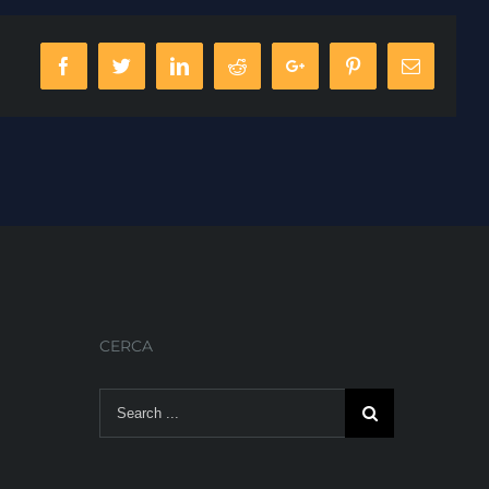
Facebook
Twitter
Linkedin
Reddit
Google+
Pinterest
Email
CERCA
Search
for: