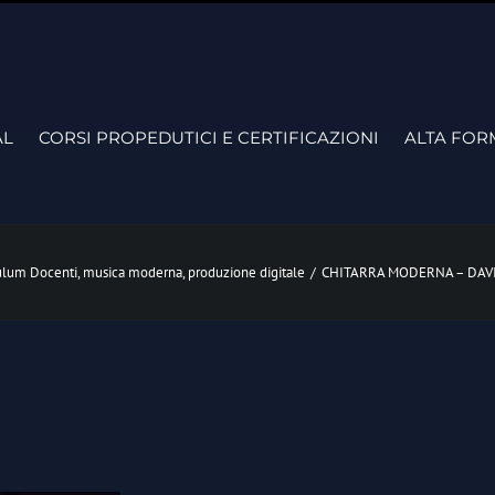
AL
CORSI PROPEDUTICI E CERTIFICAZIONI
ALTA FOR
ulum Docenti
,
musica moderna
,
produzione digitale
/
CHITARRA MODERNA – DAV