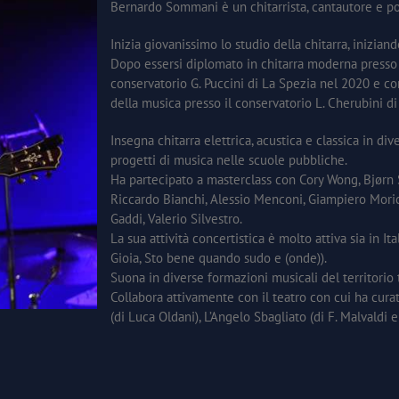
Bernardo Sommani è un chitarrista, cantautore e po
Inizia giovanissimo lo studio della chitarra, iniziand
Dopo essersi diplomato in chitarra moderna presso l
conservatorio G. Puccini di La Spezia nel 2020 e com
della musica presso il conservatorio L. Cherubini d
Insegna chitarra elettrica, acustica e classica in di
progetti di musica nelle scuole pubbliche.
Ha partecipato a masterclass con Cory Wong, Bjørn So
Riccardo Bianchi, Alessio Menconi, Giampiero Morici
Gaddi, Valerio Silvestro.
La sua attività concertistica è molto attiva sia in It
Gioia, Sto bene quando sudo e (onde)).
Suona in diverse formazioni musicali del territorio 
Collabora attivamente con il teatro con cui ha cura
(di Luca Oldani), L’Angelo Sbagliato (di F. Malvaldi e