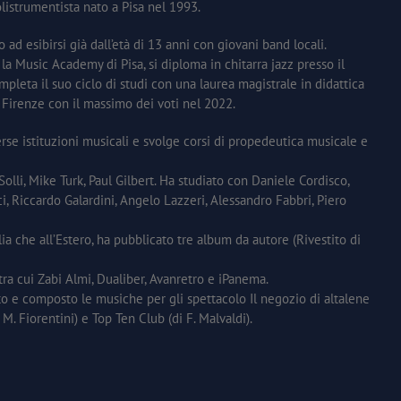
listrumentista nato a Pisa nel 1993.
o ad esibirsi già dall’età di 13 anni con giovani band locali.
a Music Academy di Pisa, si diploma in chitarra jazz presso il
pleta il suo ciclo di studi con una laurea magistrale in didattica
i Firenze con il massimo dei voti nel 2022.
verse istituzioni musicali e svolge corsi di propedeutica musicale e
lli, Mike Turk, Paul Gilbert. Ha studiato con Daniele Cordisco,
, Riccardo Galardini, Angelo Lazzeri, Alessandro Fabbri, Piero
alia che all’Estero, ha pubblicato tre album da autore (Rivestito di
tra cui Zabi Almi, Dualiber, Avanretro e iPanema.
to e composto le musiche per gli spettacolo Il negozio di altalene
 M. Fiorentini) e Top Ten Club (di F. Malvaldi).