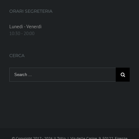
ORARI SEGRETERIA
Lunedì - Venerdì
10:30 - 20:00
CERCA
Search
for:
© Copyright 2017 -
2026 Il Trillo | Via delle Casine, 9, 50122, Firenze