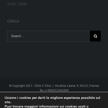
10:30 - 20:00
CERCA
Search
for:
© Copyright 2017 -
2026 Il Trillo | Via delle Casine, 9, 50122, Firenze
Tel. (+39)0552341049
P.I. 02270290485
Cookie policy
Usiamo i cookies per darti la migliore esperienza possibile sul
sito.
Web project by
Polimedia - Siti che funzionano
Puoi trovare maggiori informazioni sui cookies usati o